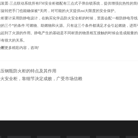
置-三点联动系统所有FM安全柜都配有三点式子弹自锁系统，提供增强抗热性的简
转把手门也能确保被*关闭，对可能的火灾提供zui大限度的安全保护。
要计采用防静电设计，在购买化学品防火安全柜的时候，里面会配一根防静电导线
三个*的条件:可燃物、助燃物和火源。只有这三个条件都满足才会引起燃烧，进而
电起到了火源的作用。静电产生的基础是不同材质的物质相互接触的时候会造成能量的
率有很大的关系。
全柜
更多精彩内容，咨询!
高压钢瓶防火柜的特点及其作用
防火安全柜，靠细节决定成败，广受市场信赖