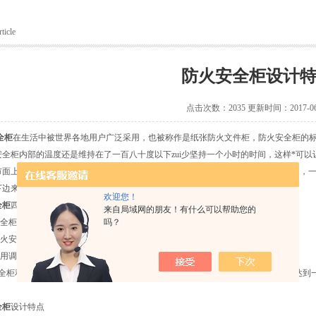
ticle
防火安全柜设计
点击次数：2035 更新时间：2017-06
全柜
在生活中被世界各地用户广泛采用，也被称作是纸张防火文件柜，防火安全柜的
安全柜内部的温度还是维持在了一百八十度以下zui少坚持一个小时的时间，这样*可
市面上目前zui重要的就是防火安全柜很好的情况下通常采用的的镀锌钢板来制作的，
下边来说说具体的四大优点。
欢迎您！
全柜
四大特点
来自局域网的朋友！有什么可以帮助您的
全柜一般表面都具有相当好的附着力，并且不含有有害的化学物质;
吗？
火安全柜采用的是镀锌钢板，因此相对来说不易生锈的特性深得用户喜爱;
用调节泥浆的容量来控制防火安全柜的重量，让整体的质量得到更好的稳定性;
柜利用的是填充发泡体，采用的就是先发泡后灌装的工艺特点，让整体的技术达到一
全柜
设计特点