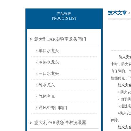
技术文章
Ar
产品列表
PROUCTS LIST
上海意豪设备科技有限公司
意大利FAR实验室龙头阀门
单口水龙头
防火安
冷热水龙头
中时，防火
有保障的。
三口水龙头
性能优点，
纯水龙头
防火安
1.防火安
气体考克
2.由于防
3.通过采
通风柜专用阀门
4防火安全
保障。
意大利FAR紧急冲淋洗眼器
防火安