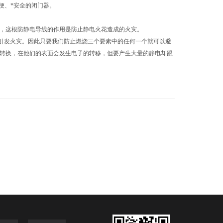
便、*安全的闭门器。
，这根防静电导线的作用是防止静电火花造成的火灾。
引发火灾。因此只要我们防止燃烧三个要素中的任何一个就可以避
转换，在他们的表面会发生电子的转移，但要产生大量的静电却跟