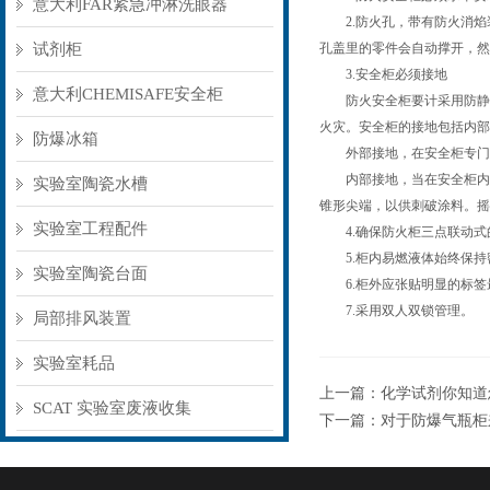
意大利FAR紧急冲淋洗眼器
2.防火孔，带有防火消焰
试剂柜
孔盖里的零件会自动撑开，然
3.安全柜必须接地
意大利CHEMISAFE安全柜
防火安全柜要计采用防静电
火灾。安全柜的接地包括内部
防爆冰箱
外部接地，在安全柜专门设
内部接地，当在安全柜内分
实验室陶瓷水槽
锥形尖端，以供刺破涂料。摇
实验室工程配件
4.确保防火柜三点联动式
5.柜内易燃液体始终保持
实验室陶瓷台面
6.柜外应张贴明显的标签
7.采用双人双锁管理。
局部排风装置
实验室耗品
上一篇：
化学试剂你知道
SCAT 实验室废液收集
下一篇：
对于防爆气瓶柜