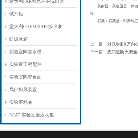
意大利FAR紧急冲淋洗眼器
美耐皿：美耐皿是一种由特
试剂柜
等。
石英：石英是一种高纯度的
意大利CHEMISAFE安全柜
防爆冰箱
上一篇：
对FUMEX万
实验室陶瓷水槽
下一篇：
想知道防火安全
实验室工程配件
实验室陶瓷台面
局部排风装置
实验室耗品
SCAT 实验室废液收集