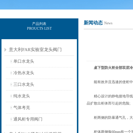
新闻动态
News
产品列表
PROUCTS LIST
上海意豪设备科技有限公司
意大利FAR实验室龙头阀门
单口水龙头
桌下型防火柜全部双层冷
冷热水龙头
能有效并且迅速的使柜中化
三口水龙头
纯水龙头
精心设计的静电接地导线装置
品扩散出柜体而引起的危险;
气体考克
柜两侧的防暴通气孔，大大
通风柜专用阀门
柜体两侧每60mm有一个可