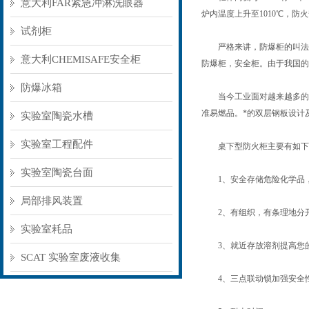
意大利FAR紧急冲淋洗眼器
炉内温度上升至1010℃，
试剂柜
严格来讲，防爆柜的叫法不
意大利CHEMISAFE安全柜
防爆柜，安全柜。由于我国的
防爆冰箱
当今工业面对越来越多的危险
准易燃品。*的双层钢板设计
实验室陶瓷水槽
实验室工程配件
桌下型防火柜主要有如下
实验室陶瓷台面
1、安全存储危险化学品，
局部排风装置
2、有组织，有条理地分开
实验室耗品
3、就近存放溶剂提高您
SCAT 实验室废液收集
4、三点联动锁加强安全