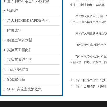
意大利FAR紧急冲淋洗眼器
性质，可以是钢板、玻璃板、
试剂柜
空气净化设备--用于防止对
意大利CHEMISAFE安全柜
的出口，有风帽和百叶窗两种
防爆冰箱
局部排风装置的划分应该遵
实验室陶瓷水槽
1)污染物性质相同或相似
实验室工程配件
2)不同污染物相混可产生
实验室陶瓷台面
应有阻燃、防爆、防腐蚀、防
局部排风装置
实验室耗品
上一篇：
防爆气瓶柜的安
下一篇：
想知道如何拆卸
SCAT 实验室废液收集