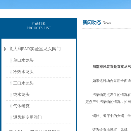
新闻动态
News
产品列表
PROUCTS LIST
上海意豪设备科技有限公司
意大利FAR实验室龙头阀门
单口水龙头
局部排风装置
是直接从污
冷热水龙头
如果这种场合采用全面通风
三口水龙头
纯水龙头
污染物定点发生的情况在工
定点产生污染物的情况，如厨
气体考克
锅灶、餐厅中的火锅、学校
通风柜专用阀门
该系统有排风罩、风机、空气