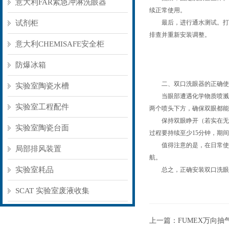
意大利FAR紧急冲淋洗眼器
续正常使用。
试剂柜
最后，进行通水测试。打开
排查并重新安装调整。
意大利CHEMISAFE安全柜
防爆冰箱
二、双口洗眼器的正确使
实验室陶瓷水槽
当眼部遭遇化学物质喷溅、
实验室工程配件
两个喷头下方，确保双眼都能
保持双眼睁开（若实在无法
实验室陶瓷台面
过程要持续至少15分钟，期
值得注意的是，在日常使用
局部排风装置
航。
实验室耗品
总之，正确安装双口洗眼器
SCAT 实验室废液收集
上一篇：
FUMEX万向抽