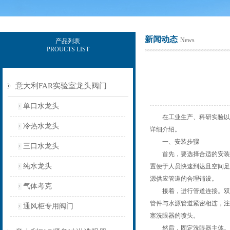
新闻动态
News
产品列表
PROUCTS LIST
上海意豪设备科技有限公司
意大利FAR实验室龙头阀门
单口水龙头
在工业生产、科研实验以及
冷热水龙头
详细介绍。
一、安装步骤
三口水龙头
首先，要选择合适的安装位
纯水龙头
置便于人员快速到达且空间足
源供应管道的合理铺设。
气体考克
接着，进行管道连接。双口
管件与水源管道紧密相连，注
通风柜专用阀门
塞洗眼器的喷头。
然后，固定洗眼器主体。使