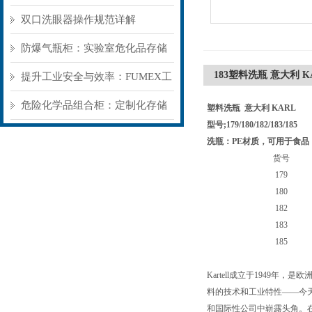
牢实验室基础防护
双口洗眼器操作规范详解
防爆气瓶柜：实验室危化品存储
183塑料洗瓶 意大利 K
的“被动安全盾”
提升工业安全与效率：FUMEX工
业抽气罩如何优化工作环境
危险化学品组合柜：定制化存储
塑料洗瓶 意大利 KARL
型号;179/180/182/183/185
方案，筑牢危险品安全防线​
洗瓶：PE材质，可用于食品
货号
179
180
182
183
185
Kartell成立于1949
料的技术和工业特性——今天
和国际性公司中崭露头角。在