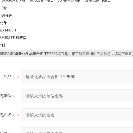
通风阀自动密闭（环境温度>70℃）；柜体自动密闭（环境温度>100℃）
：2套
90分钟
2公斤
N14470-1
MISAFE 科赛福
大利
SF239/3C危险化学品组合柜 TYPE90
感兴趣，想了解更详细的产品信息，填写下表直
产品：
的单位：
的姓名：