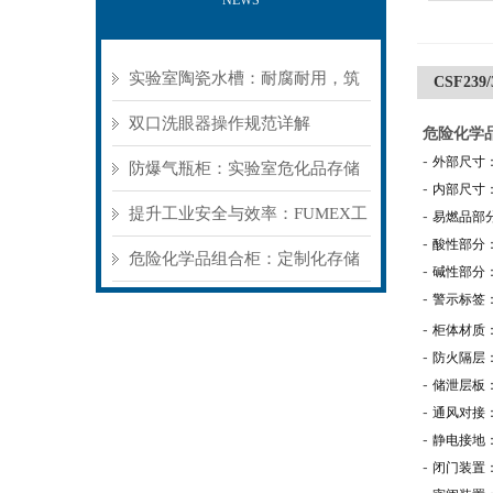
NEWS
实验室陶瓷水槽：耐腐耐用，筑
CSF23
牢实验室基础防护
双口洗眼器操作规范详解
危险化学品组
-
外部尺寸：595
防爆气瓶柜：实验室危化品存储
-
内部尺寸：496
的“被动安全盾”
提升工业安全与效率：FUMEX工
-
易燃品部
-
酸性部分
业抽气罩如何优化工作环境
危险化学品组合柜：定制化存储
-
碱性部分
-
警示标签
方案，筑牢危险品安全防线​
-
柜体材质：
-
防火隔层：
-
储泄层板
-
通风对接：
-
静电接地
-
闭门装置