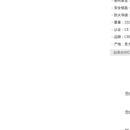
-
密闭装置：
-
安全锁匙
-
防火等级：
-
重量：23
-
认证：CE E
-
品牌：CHE
-
产地：意
如果你对
C
您
您