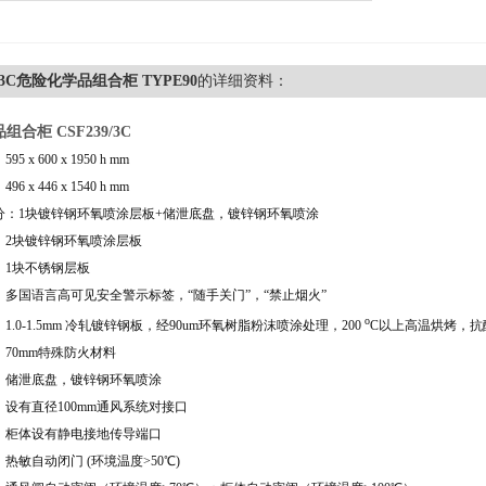
9/3C危险化学品组合柜 TYPE90
的详细资料：
合柜 CSF239/3C
 x 600 x 1950 h mm
 x 446 x 1540 h mm
分：1块镀锌钢环氧喷涂层板+储泄底盘，镀锌钢环氧喷涂
：2块镀锌钢环氧喷涂层板
：1块不锈钢层板
：多国语言高可见安全警示标签，“随手关门
”
，
“禁止烟火”
o
1.0-1.5mm 冷轧镀锌钢板，经
90um
环氧树脂粉沫喷涂处理，200
C以上高温烘烤，抗
70mm特殊防火材料
：储泄底盘，镀锌钢环氧喷涂
设有直径100mm通风系统对接口
：柜体设有静电接地传导端口
：热敏自动闭门
(环境温度>50℃)