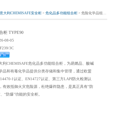
意大利CHEMISAFE安全柜
>
危化品多功能组合柜
> 危险化学品组合柜 TYPE90
柜 TYPE90
26-08-05
F239/3C
大利CHEMISAFE危化品多功能组合柜，为易燃品、酸碱
学品和有毒化学品提供分类存储和集中管理，通过欧盟
N14470-1认证、EN14727认证、第三方LAPI防火检测认
，有效抵御火灾危险源，杜绝爆炸隐患，是真正具有“防
"、“防爆"功能的安全柜。