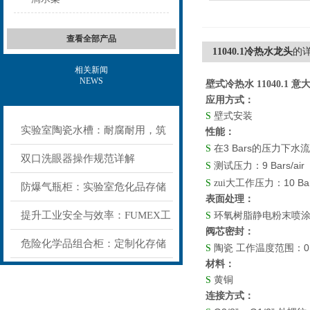
查看全部产品
11040.1冷热水龙头
的
相关新闻
NEWS
壁式冷热水 11040.1 意大
应用方式：
S
壁式安装
实验室陶瓷水槽：耐腐耐用，筑
性能：
3 Bars
S
在
的压力下水流
牢实验室基础防护
双口洗眼器操作规范详解
9 Bars/air
S
测试压力：
10 Ba
S
zui大工作压力：
防爆气瓶柜：实验室危化品存储
表面处理：
的“被动安全盾”
提升工业安全与效率：FUMEX工
S
环氧树脂静电粉末喷
阀芯密封：
业抽气罩如何优化工作环境
危险化学品组合柜：定制化存储
0
S
陶瓷 工作温度范围：
材料：
方案，筑牢危险品安全防线​
S
黄铜
连接方式：