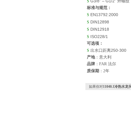
G3/8” – G1/2”
S
外螺纹
标准与规范：
EN13792:2000
S
DIN12898
S
DIN12918
S
ISO228/1
S
可选项：
250-300
S
出水口距离
产地
：意大利
品牌
：FAR 法尔
质保期
：2年
如果你对
11040.1冷热水龙