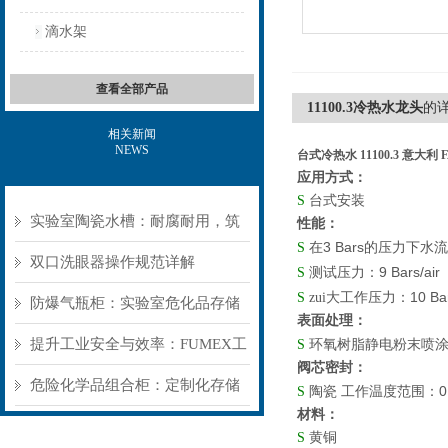
滴水架
查看全部产品
11100.3冷热水龙头
的
相关新闻
NEWS
台式冷热水 11100.3 意大利 
应用方式：
S
台式安装
实验室陶瓷水槽：耐腐耐用，筑
性能：
3 Bars
S
在
的压力下水流
牢实验室基础防护
双口洗眼器操作规范详解
9 Bars/air
S
测试压力：
10 Ba
S
zui大工作压力：
防爆气瓶柜：实验室危化品存储
表面处理：
的“被动安全盾”
提升工业安全与效率：FUMEX工
S
环氧树脂静电粉末喷
阀芯密封：
业抽气罩如何优化工作环境
危险化学品组合柜：定制化存储
0
S
陶瓷 工作温度范围：
材料：
方案，筑牢危险品安全防线​
S
黄铜