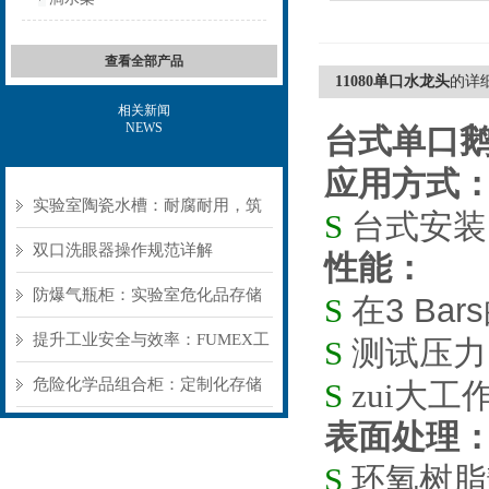
查看全部产品
11080单口水龙头
的详
相关新闻
NEWS
台式单口鹅颈
应用方式
实验室陶瓷水槽：耐腐耐用，筑
S
台式安装
牢实验室基础防护
双口洗眼器操作规范详解
性能：
防爆气瓶柜：实验室危化品存储
S
在
3 Bars
的“被动安全盾”
提升工业安全与效率：FUMEX工
S
测试压力
业抽气罩如何优化工作环境
危险化学品组合柜：定制化存储
S
zui大工
表面处理
方案，筑牢危险品安全防线​
S
环氧树脂