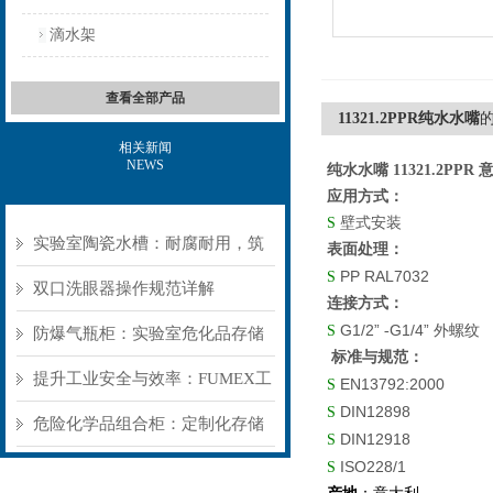
滴水架
查看全部产品
11321.2PPR纯水水嘴
相关新闻
NEWS
纯水水嘴 11321.2PPR 
应用方式：
S
壁式安装
实验室陶瓷水槽：耐腐耐用，筑
表面处理：
PP
RAL7032
S
牢实验室基础防护
双口洗眼器操作规范详解
连接方式：
G1/2”
G1/4”
S
-
外螺纹
防爆气瓶柜：实验室危化品存储
标准与规范：
的“被动安全盾”
提升工业安全与效率：FUMEX工
EN13792:2000
S
DIN12898
S
业抽气罩如何优化工作环境
危险化学品组合柜：定制化存储
DIN
12918
S
ISO228/1
方案，筑牢危险品安全防线​
S