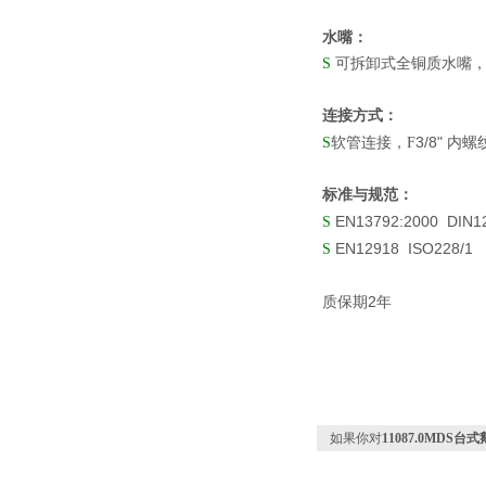
水嘴：
S
可拆卸式全铜质水嘴
连接方式：
3/8"
S
软管连接，F
内螺
标准与规范：
EN13792:2000 DIN1
S
EN12918 ISO228/1
S
2
质保期
年
如果你对
11087.0MDS