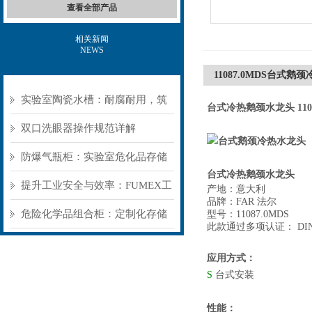
查看全部产品
相关新闻
NEWS
11087.0MDS台式鹅
实验室陶瓷水槽：耐腐耐用，筑
台式冷热鹅颈水龙头
11
牢实验室基础防护
双口洗眼器操作规范详解
防爆气瓶柜：实验室危化品存储
台式冷热鹅颈水龙头
的“被动安全盾”
提升工业安全与效率：FUMEX工
产地：意大利
品牌：FAR 法尔
业抽气罩如何优化工作环境
危险化学品组合柜：定制化存储
型号：11087.0MDS
此款通过多项认证： DIN E
方案，筑牢危险品安全防线​
应用方式：
S
台式安装
性能：