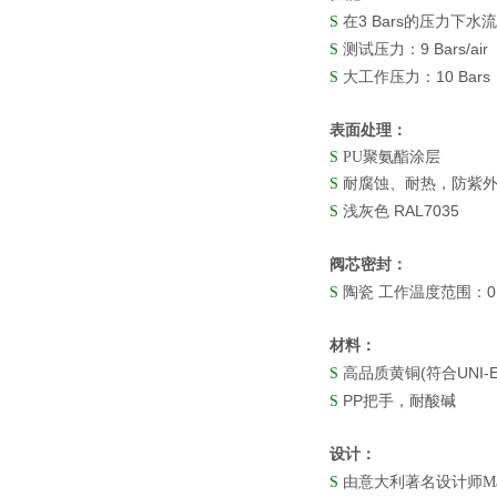
3 Bars
S
在
的压力下水流
9 Bars/air
S
测试压力：
10 Bars
S
大工作压力：
表面处理：
S
PU聚氨酯涂层
S
耐腐蚀、耐热，防紫
RAL7035
S
浅灰色
阀芯密封：
0
S
陶瓷
工作温度范围：
材料：
(
UNI-
S
高品质黄
铜
符合
PP
S
把手，耐酸碱
设计：
S
由意大利著名设计师Massi