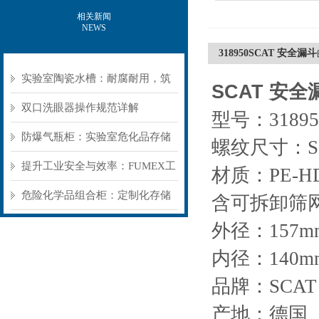
相关新闻
NEWS
318950SCAT 安全漏斗
实验室陶瓷水槽：耐腐耐用，筑
SCAT
安全
牢实验室基础防护
双口洗眼器操作规范详解
型号：31895
防爆气瓶柜：实验室危化品存储
螺纹尺寸：S6
的“被动安全盾”
提升工业安全与效率：FUMEX工
材质：PE-H
业抽气罩如何优化工作环境
危险化学品组合柜：定制化存储
含可拆卸筛
方案，筑牢危险品安全防线​
外径：157m
内径：140m
品牌：SCAT
产地：德国