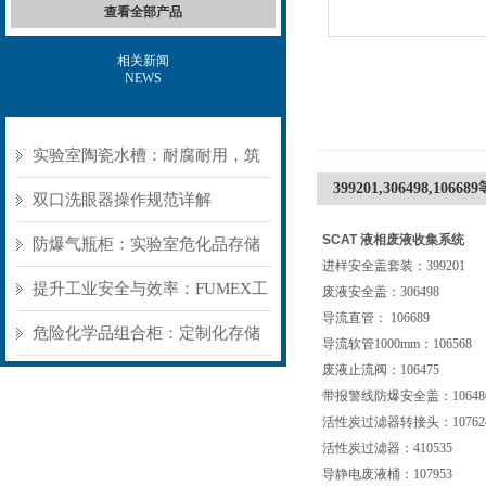
查看全部产品
相关新闻
NEWS
实验室陶瓷水槽：耐腐耐用，筑
399201,306498,1
牢实验室基础防护
双口洗眼器操作规范详解
SCAT
液相废液收集系统
防爆气瓶柜：实验室危化品存储
进样安全盖套装：399201
的“被动安全盾”
提升工业安全与效率：FUMEX工
废液安全盖：306498
导流直管： 106689
业抽气罩如何优化工作环境
危险化学品组合柜：定制化存储
导流软管1000mm：106568
废液止流阀：106475
方案，筑牢危险品安全防线​
带报警线防爆安全盖：10648
活性炭过滤器转接头：10762
活性炭过滤器：410535
导静电废液桶：107953