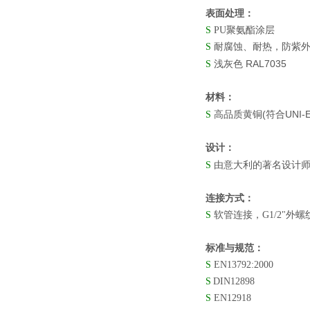
表面处理：
S
PU聚氨酯涂层
S
耐腐蚀、耐热，防紫
RAL7035
S
浅灰色
材料：
(
UNI-
S
高品质黄铜
符合
设计：
S
由意大利的著名设计
连接方式：
S
软管连接，
G1/2"外螺
标准与规范：
S
EN13792:2000
S
DIN12898
S
EN12918