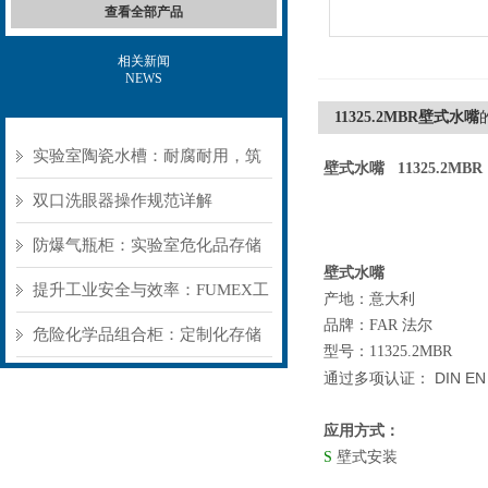
查看全部产品
相关新闻
NEWS
11325.2MBR壁式水嘴
实验室陶瓷水槽：耐腐耐用，筑
壁式水嘴
11325.2M
牢实验室基础防护
双口洗眼器操作规范详解
防爆气瓶柜：实验室危化品存储
壁式水嘴
的“被动安全盾”
提升工业安全与效率：FUMEX工
产地：意大利
品牌：FAR 法尔
业抽气罩如何优化工作环境
危险化学品组合柜：定制化存储
型号：
11325.2MBR
方案，筑牢危险品安全防线​
DIN EN
通过多项认证：
应用方式：
S
壁式安装